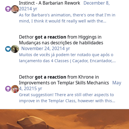
Instinct - A Barbarian Rework
December 8,
it more reddish, it would combine very well with
2021
4 yr
Barbaro!
As for Barbaro's animation, there's one that I'm in
mind, I think it would fit really well with the
"Berserker" effect. The Pet "Flaming Lion" has an
ability that involves your character with a Flaming
Dethor
got a reaction
from
Higgings
in
Aura, I believe that if you changed the color, making
Mudanças nas descrições de habilidades
it more reddish, it would combine very well with
November 24, 2021
4 yr
Barbaro!
Muitos de vocês já podem ter notado que após o
lançamento das 4 Classes ( Caçador, Encantador,
Explorador e Guarda), suas descrições de habilidades
básicas e especialistas deixaram com mais clareza os
Dethor
got a reaction
from
Khrone
in
limites/bônus/duração etc, comparado as classes
Improvements on Templar Skills Mechanics
May
mais antigas. O que venho propor é uma mudança
4, 2021
5 yr
nas descrições de habilidades das classes antigas,
Great suggestion! There are still other aspects to
mostrando ao jogador porcentagem(%) e duração(s).
improve in the Templar Class, however with this
O Paladino por exemplo, suas descrições de
change the use of Staff would make something more
Habilidades apenas mostram o que ela faz, sem
viable for those who want to give support / control
deixar muita clareza ao jogador, colocarei algumas
over long distance, not leaving the class totally
habilidades e de como poderiam ficar: 1● LUZ
dependent only on the "Reverse Flow" to give support
CELESTIAL Restaura com o poder mágico parte dos