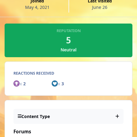
Joined
Last visited
May 4, 2021
June 26
REPUTATION
5
Neutral
REACTIONS RECEIVED
x
2
x
3
Content Type
Forums