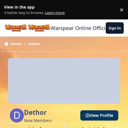
Skip to content
View in the app
×
Di
A better way to browse.
Learn more
.
Warspear Online Official Forum
Sign In
Home
Dethor
Dethor
View Profile
New Members