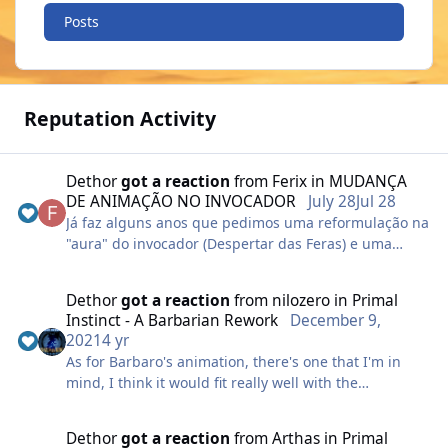
Posts
Reputation Activity
Dethor
got a reaction
from
Ferix
in
MUDANÇA
DE ANIMAÇÃO NO INVOCADOR
July 28
Jul 28
Já faz alguns anos que pedimos uma reformulação na
"aura" do invocador (Despertar das Feras) e uma
mudança na animação na habilidade Concentração
Dupla, cuja tem a mesma animação de um raio do
Dethor
got a reaction
from
nilozero
in
Primal
Druida, essas mudanças dariam uma melhoria visual
Instinct - A Barbarian Rework
December 9,
decente para o invocador e agradaria grande parte
2021
4 yr
dos jogadores que jogam com a classe!
As for Barbaro's animation, there's one that I'm in
VID_20260602_151639.mp4
mind, I think it would fit really well with the
VID_20260602_151523.mp4
"Berserker" effect. The Pet "Flaming Lion" has an
ability that involves your character with a Flaming
Dethor
got a reaction
from
Arthas
in
Primal
Aura, I believe that if you changed the color, making