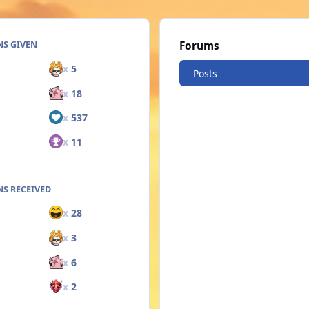
NS GIVEN
Forums
x
5
Posts
x
18
x
537
x
11
S RECEIVED
x
28
x
3
x
6
x
2