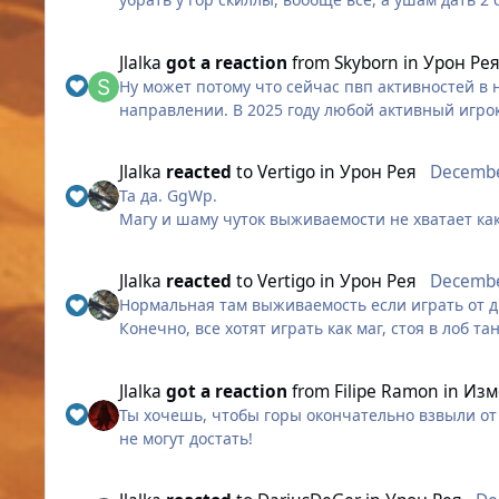
1. контролит всю локацию (БЕЗ ограничения на 
2. просто ваншотает всю локу (БЕЗ ограничения
Jlalka
got a reaction
from
Skyborn
in
Урон Ре
Ибо судя по тому что я вижу, так будет куда прощ
Ну может потому что сейчас пвп активностей в н
ещё раз пожалуйста апните ушей именно так как
направлении. В 2025 году любой активный игрок
P.S. апните ушей пожалуйста:)))
сет, то это опять же только твоя проблема и не
стеклянной пушки - рея, у которого НОЛЬ скилл
Jlalka
reacted
to
Vertigo
in
Урон Рея
Decembe
вождя, у которого ВПРИНЦИПЕ проблемы со ближ
Та да. GgWp.
Магу и шаму чуток выживаемости не хватает как
Jlalka
reacted
to
Vertigo
in
Урон Рея
Decembe
Нормальная там выживаемость если играть от д
Конечно, все хотят играть как маг, стоя в лоб та
Выживаемости нет на искателе и роге. Но не на
Jlalka
got a reaction
from
Filipe Ramon
in
Изм
А вообще против иска Ханту выживаемость в при
Ты хочешь, чтобы горы окончательно взвыли от н
не могут достать!