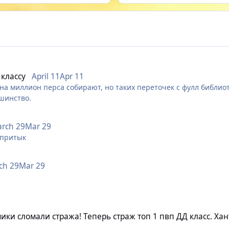
классу
April 11
Apr 11
 и на миллион перса собирают, но таких переточек с фулл библи
ьшинство.
rch 29
Mar 29
 впритык
ch 29
Mar 29
ратить ваше внимание на системные проблемы класса и вопиюще
ики сломали стража! Теперь страж топ 1 пвп ДД класс. Хан