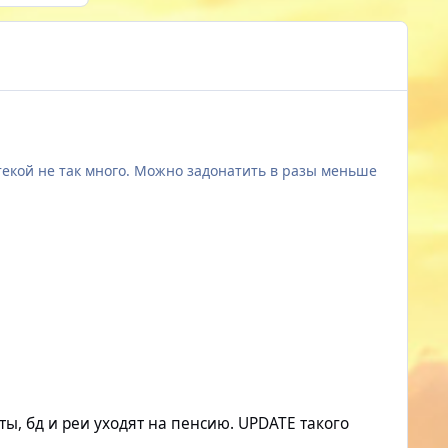
отекой не так много. Можно задонатить в разы меньше
е неравенство с классом-аналогом из вражеской
ты, бд и реи уходят на пенсию. UPDATE такого