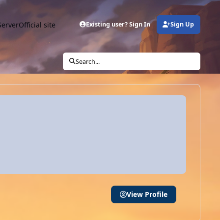
Server
Official site
Existing user? Sign In
Sign Up
Search...
View Profile