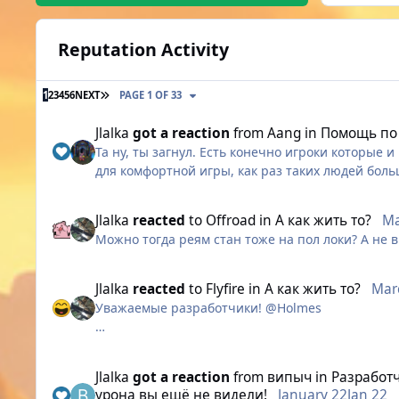
Reputation Activity
LAST PAGE
1
2
3
4
5
6
NEXT
PAGE 1 OF 33
Jlalka
got a reaction
from
Aang
in
Помощь по 
Та ну, ты загнул. Есть конечно игроки которые
для комфортной игры, как раз таких людей бол
Jlalka
reacted
to
Offroad
in
А как жить то?
Ma
Можно тогда реям стан тоже на пол локи? А не
Jlalka
reacted
to
Flyfire
in
А как жить то?
Mar
Уважаемые разработчики! @Holmes
Пишу вам как игрок за класс Охотник. Хочу об
фракции — Рейнджером.
Jlalka
got a reaction
from
випыч
in
Разработч
урона вы ещё не видели!
January 22
Jan 22