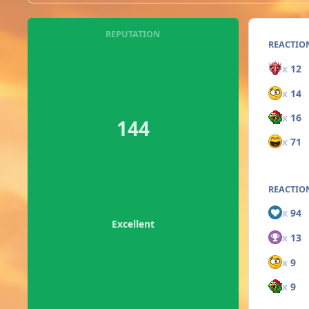
REPUTATION
REACTIO
x
12
x
14
x
16
144
x
71
REACTION
x
94
Excellent
x
13
x
9
x
9