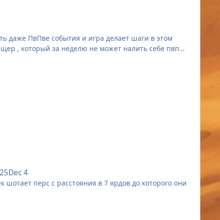
сть даже ПвПве события и игра делает шаги в этом
а, и заранее с неё ретировались.
ящер , который за неделю не может налить себе пвп
сонажи. А тем более писать, что-то в сторону
м вождей за 1-2 со шкурой 4/4. А если ты выбрал
оего вождя, а не плакать, что тебя сливают реи.
025
Dec 4
е или после выхода из инвиза.
к шотает перс с расстояния в 7 ярдов до которого они