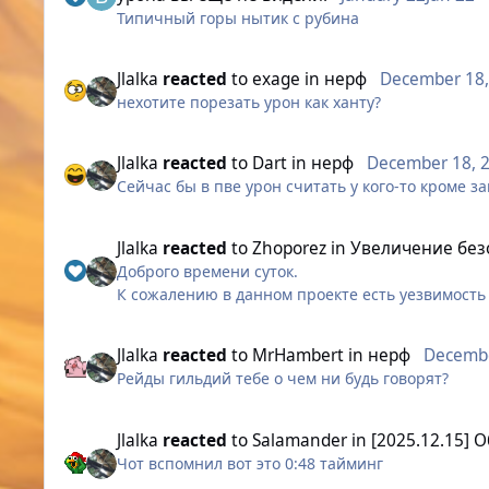
Ситуация давно вышла за грань разумного. Охо
Типичный горы нытик с рубина
идентичный (а то и уступающий) урон по сравн
Ниже приведены конкретные факты, которые тр
Jlalka
reacted
to
exage
in
нерф
December 18,
1. Дискриминация по фракции: Охотник vs Рей
нехотите порезать урон как ханту?
Понимаю, что классы зеркальны по фракциям, но
Jlalka
reacted
to
Dart
in
нерф
December 18, 
Дальность атак: Основной навык Охотника, нано
разница, позволяющая рейнджеру бить безопас
Сейчас бы в пве урон считать у кого-то кроме 
Механики выживания:
Jlalka
reacted
to
Zhoporez
in
Увеличение без
Доброго времени суток.
У обоих классов есть кап уклонения.
К сожалению в данном проекте есть уезвимость
вход и с аккаунта были изьяты ценные вещи и з
У Рейнджера есть талант, который хилит его пр
далее были даны следующие инструкции:
Jlalka
reacted
to
MrHambert
in
нерф
Decembe
на этом всё.
У Рейнджера есть Эскейп — отпрыг от врага.
Рейды гильдий тебе о чем ни будь говорят?
Выводы из прочитанного:
1. Виновные наказаны!
У Охотника из защиты есть только голое уклонен
2. Я виновен в том,что использовал такую же п
срезающие уклонение.
Jlalka
reacted
to
Salamander
in
[2025.12.15] 
проектом)
Чот вспомнил вот это 0:48 тайминг
Ну чтож,а теперь перейдем к предложению по 
Вывод: Рейнджер имеет и дальность больше, и 