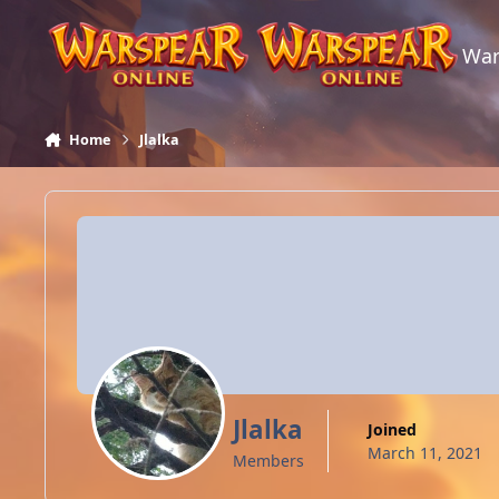
Skip to content
War
Home
Jlalka
Jlalka
Joined
March 11, 2021
Members