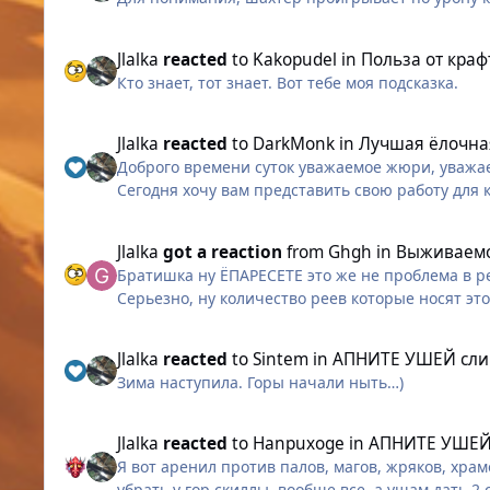
Я не прошу сделать класс танком, а лишь уравн
Варианты на выбор разработчиков:
Jlalka
reacted
to
Kakopudel
in
Польза от краф
Кто знает, тот знает. Вот тебе моя подсказка.
Приравнять дальность базовых атакующих навык
Jlalka
reacted
to
DarkMonk
in
Лучшая ёлочна
Добавить недостающую механику: Дать Охотнику
Доброго времени суток уважаемое жюри, уваж
Сегодня хочу вам представить свою работу для к
Переработать механику уклонения: Либо убрать
на время действия "Проворства".
Jlalka
got a reaction
from
Ghgh
in
Выживаемо
Перед вами ёлочная игрушка выполненная с дер
Играть классом, который умирает с одной ротаци
Братишка ну ЁПАРЕСЕТЕ это же не проблема в р
рукодельная работа - я оставлю на рассуждени
ошибка балансировки.
Серьезно, ну количество реев которые носят это
• создание концепции
эти полусеты не будет носить каждый третий пер
• формирование макета
Жду реакции разработчиков.
Пускай горские персы тоже одевают эти имбовы
• интеграция логотипа игры в общую структуру..
Jlalka
reacted
to
Sintem
in
АПНИТЕ УШЕЙ сли
И многие другие мелочи - это всё прошло чере
Зима наступила. Горы начали ныть…)
P.S. Зарегистрировался на форуме в основном т
Jlalka
reacted
to
Hanpuxoge
in
АПНИТЕ УШЕЙ
Так вот, пользуясь моментом, хочу всех поздр
Я вот аренил против палов, магов, жряков, хра
И пожелать побольше тепла, света и домашнего 
убрать у гор скиллы, вообще все, а ушам дать 2 