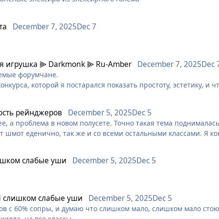
ять шансы и дать классу инструменты, адекватные текущей мет
та
December 7, 2025
Dec 7
ов Охотника к дальности Рейнджера (минимум 6 ярдов). Это в
я игрушка ⫸ Darkmonk ⫸ Ru-Amber
December 7, 2025
Dec 
 аналог Эскейпа (прыжок) и добавить пассивный отхил при укл
аемые форумчане.
онкурса, которой я постарался показать простоту, эстетику, и 
 тотальное срезание уклонения другими классами, либо добав
сть рейнджеров
December 5, 2025
Dec 5
ева, с логотипом нашей любимой игры, и которой можно пресп
и, не имеет хила и не может даже дотянуться до врага из-за м
ее, а проблема в новом полусете. Точно такая тема поднималас
е жюри. Да, игрушка выгравирована и вырезана на станке ЧПУ,
т шмот еденично, так же и со всеми остальными классами. Я ко
сонаж. А даже, если и будут, то фикс пс не за горами, так же 
е шмотки и они точно так же будут имбовать, но каждый перс б
.
шком слабые уши
December 5, 2025
Dec 5
з мои руки
олько ради конкурса. Кто знает, может это будет началом новог
 слишком слабые уши
December 5, 2025
Dec 5
авить с грядущими Новогодними Праздниками!
мов с 60% сопры, и думаю что слишком мало, слишком мало сто
уюта. В эти зимние дни - это очень пригодится.
скилла, на все классы