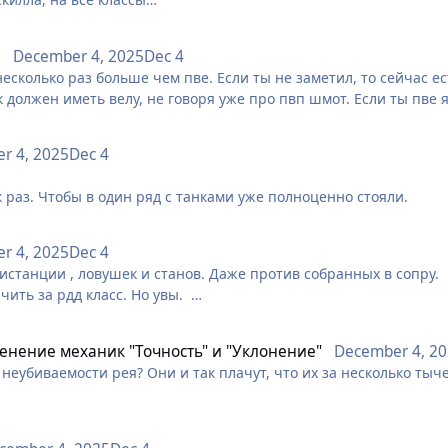
цели конечно же)
 по целям конечно же)
я
December 4, 2025
Dec 4
е убить гор, чем так, как делают сейчас постепенно:)))
есколько раз больше чем пве. Если ты не заметил, то сейчас е
 я озвучил это выше, чтобы многие поняли к чему катиться игр
 должен иметь велу, не говоря уже про пвп шмот. Если ты пве 
 нужно жаловаться, что тебя сливают с 1 тыки заточеные пвп пер
ов дающих выживаемость 🤡 Качай рея, одевай, точи и сливай са
r 4, 2025
Dec 4
ением с любым рдд персонажем, то должен учиться играть за св
 раз. Чтобы в один ряд с танками уже полноценно стояли.
r 4, 2025
Dec 4
истанции , ловушек и станов. Даже против собранных в сопру.
нчить за рдд класс. Но увы.
 ханте.
енение механик "Точность" и "Уклонение"
December 4, 2
нципе не нужна. Хант его лопает в 80% случаев еще на подход
еубиваемости рея? Они и так плачут, что их за несколько тыче