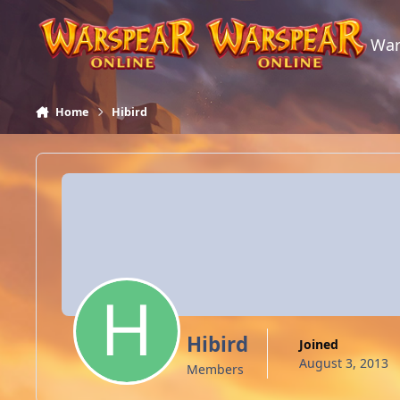
Skip to content
War
Home
Hibird
Hibird
Joined
August 3, 2013
Members