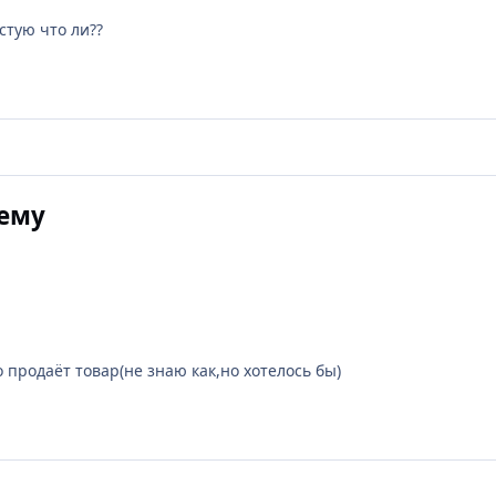
устую что ли??
нему
 продаёт товар(не знаю как,но хотелось бы)