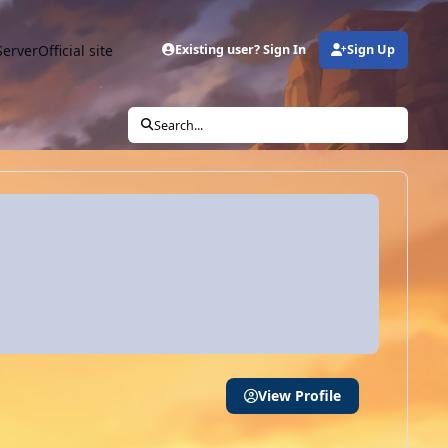
Server
Official site
Existing user? Sign In
Sign Up
Search...
View Profile