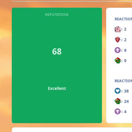
REPUTATION
REACTIO
x
2
x
2
68
x
9
x
9
REACTION
Excellent
x
38
x
24
x
4