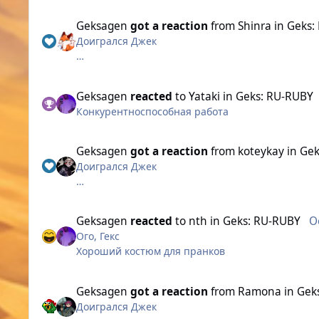
Она обернулась, но вокруг никого не было. Реш
Geksagen
got a reaction
from
Shinra
in
Geks:
Несколько дней спустя её предчувствия подтвер
Доигрался Джек
неуместным. В один момент он схватил её и пот
Её мысли пронеслись быстро: «Не сдаваться, н
взгляда и сильного удара в пах ей удалось вырв
Долгая охота не была напрасной
Сердце колотилось, когда она выбежала на улиц
Geksagen
reacted
to
Yataki
in
Geks: RU-RUBY
делами, не замечали её страх. Она понимала, ч
Конкурентноспособная работа
В течение следующих недель Ева боролась с тр
Теперь, когда она гуляла по парку, она больше
Geksagen
got a reaction
from
koteykay
in
Gek
своей жизнью. Ева стала символом силы и наде
Доигрался Джек
Долгая охота не была напрасной
Geksagen
reacted
to
nth
in
Geks: RU-RUBY
O
Ого, Гекс
Хороший костюм для пранков
Geksagen
got a reaction
from
Ramona
in
Gek
Доигрался Джек