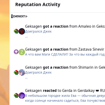
Reputation Activity
LAST PAGE
1
2
3
4
5
NEXT
Geksagen
got a reaction
from
Amaleo
in
Geks
Доигрался Джек
Долгая охота не была напрасной
Geksagen
got a reaction
from
Zastava Sinevir
А что вам Маги СДЕЛАЛИ? За что вы каждый год
Geksagen
got a reaction
from
Shimarin
in
Gek
Доигрался Джек
Долгая охота не была напрасной
Geksagen
reacted
to
Gerda
in
Gerdaikay 👑 R
В небольшом городке жила Ева — обычная девуш
когда солнце начинало садиться, Ева почувствов