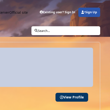
Server
Official site
Existing user? Sign In
Sign Up
Search...
View Profile