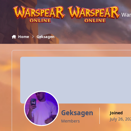
Skip to content
War
Home
Geksagen
Geksagen
Joined
July 26, 20
Members