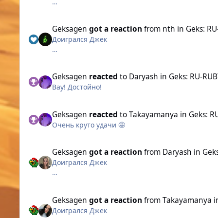
Долгая охота не была напрасной
Geksagen
got a reaction
from
nth
in
Geks: R
Доигрался Джек
Долгая охота не была напрасной
Geksagen
reacted
to
Daryash
in
Geks: RU-RUB
Вау! Достойно!
Geksagen
reacted
to
Takayamanya
in
Geks: R
Очень круто удачи 🤩
Geksagen
got a reaction
from
Daryash
in
Gek
Доигрался Джек
Долгая охота не была напрасной
Geksagen
got a reaction
from
Takayamanya
i
Доигрался Джек