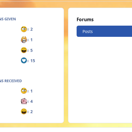
NS GIVEN
Forums
x
2
Posts
x
1
x
5
x
15
S RECEIVED
x
1
x
4
x
2