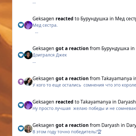
Долгая охота не была напрасной
Geksagen
reacted
to
Бурундушка
in
Мед сест
Мед сестра.
Когда-то она спасала жизни, но после жестоког
бродит по заброшенному госпиталю. Встреча с 
Geksagen
got a reaction
from
Бурундушка
i
Доигрался Джек
Долгая охота не была напрасной
Geksagen
got a reaction
from
Takayamanya
i
У кого то еще остались сомнения что это корол
Geksagen
reacted
to
Takayamanya
in
Daryash
Ну просто лучшая желаю победы и не сомневаю
Geksagen
got a reaction
from
Daryash
in
Dary
В этом году точно победитель!🏆