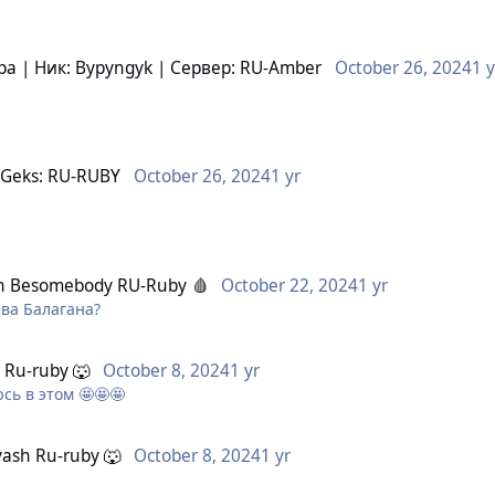
ра | Ник: Bypyngyk | Сервер: RU-Amber
October 26, 2024
1 y
о убийства её душа не нашла покоя. Теперь она, с замотанной 
ней — смертельный приговор. В её глазах больше нет сострада
n
Geks: RU-RUBY
October 26, 2024
1 yr
n
Besomebody RU-Ruby 🩸
October 22, 2024
1 yr
ева Балагана?
 Ru-ruby 🐺
October 8, 2024
1 yr
сь в этом 🤩🤩🤩
ash Ru-ruby 🐺
October 8, 2024
1 yr