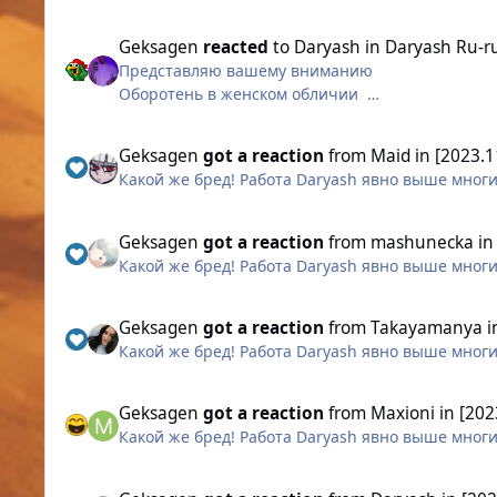
Geksagen
reacted
to
Daryash
in
Daryash Ru-r
Представляю вашему вниманию
Оборотень в женском обличии
Geksagen
got a reaction
from
Maid
in
[2023.
Какой же бред! Работа Daryash явно выше мно
Немного ближе(выпускает коготки)
Geksagen
got a reaction
from
mashunecka
i
Какой же бред! Работа Daryash явно выше мно
Обстановка ну, вы заходите, если что
Geksagen
got a reaction
from
Takayamanya
i
Какой же бред! Работа Daryash явно выше мно
Geksagen
got a reaction
from
Maxioni
in
[202
Какой же бред! Работа Daryash явно выше мно