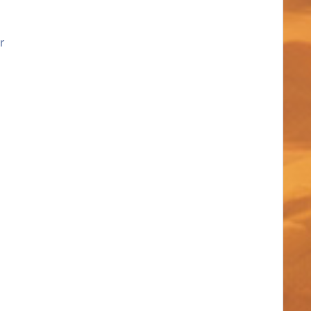
r
бинтами головой и окровавленным ножом в руках,
ния, только жажда мести.