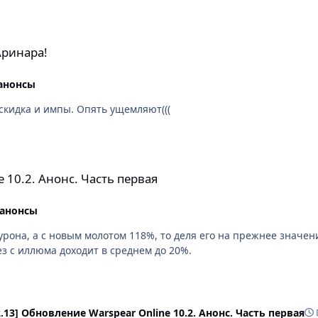
Аринара!
анонсы
 скидка и импы. Опять ущемляют(((
сть первая
 10.2. Анонс. Часть первая
 анонсы
урона, а с новым молотом 118%, то деля его на прежнее значен
рез с иллюма доходит в среднем до 20%.
2.13] Обновление Warspear Online 10.2. Анонс. Часть первая