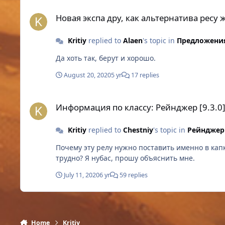
Новая экспа дру, как альтернатива ресу жц
Новая экспа дру, как альтернатива ресу 
Kritiy
replied to
Alaen
's topic in
Предложения
Да хоть так, берут и хорошо.
August 20, 2020
5 yr
17 replies
Информация по классу: Рейнджер [9.3.0]
Информация по классу: Рейнджер [9.3.0
Kritiy
replied to
Chestniy
's topic in
Рейнджер
Почему эту релу нужно поставить именно в капк
трудно? Я нубас, прошу объяснить мне.
July 11, 2020
6 yr
59 replies
Home
Kritiy