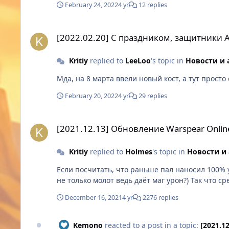
February 24, 2022
4 yr
12 replies
[2022.02.20] С праздником, защитники Аринара!
[2022.02.20] С праздником, защитники 
Kritiy
replied to
LeeLoo
's topic in
Новости и 
Мда, на 8 марта ввели новый кост, а тут просто
February 20, 2022
4 yr
29 replies
[2021.12.13] Обновление Warspear Online 10.2. Анонс. Ча
[2021.12.13] Обновление Warspear Online
Kritiy
replied to
Holmes
's topic in
Новости и
Если посчитать, что раньше пал наносил 100% 
не только молот ведь даёт маг урон?) Так что с
December 16, 2021
4 yr
2276 replies
Kemono
reacted to a post in a topic:
[2021.1