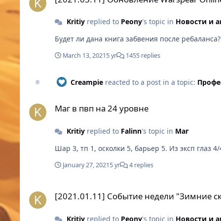
Kritiy
replied to
Peony
's topic in
Новости и 
Будет ли дана книга забвения после ребаланса?
March 13, 2021
5 yr
1455 replies
Creampie
reacted to a post in a topic:
Профе
Маг в пвп на 24 уровне
Маг в пвп на 24 уровне
Kritiy
replied to
Falinn
's topic in
Маг
Шар 3, тп 1, осколки 5, барьер 5. Из эксп
January 27, 2021
5 yr
4 replies
[2021.01.11] Событие недели "Зимние сказания: Дыхани
[2021.01.11] Событие недели "Зимние 
Kritiy
replied to
Peony
's topic in
Новости и 