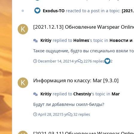
Exodus-TO
reacted to a post in a topic:
[2021
[2021.12.13] Обновление Warspear Online 10.2. Анонс. Ча
[2021.12.13] Обновление Warspear Online
Kritiy
replied to
Holmes
's topic in
Новости и
Такое ощущение, будто вы специально взяли то
December 14, 2021
4 yr
2276 replies
2
Информация по классу: Маг [9.3.0]
Информация по классу: Маг [9.3.0]
Kritiy
replied to
Chestniy
's topic in
Маг
Будут ли добавлены скилл-билды?
April 28, 2021
5 yr
32 replies
[2021.03.11] Обновление Warspear Online 9.3. Анонс. Част
[2021.03.11] Обновление Warspear Online