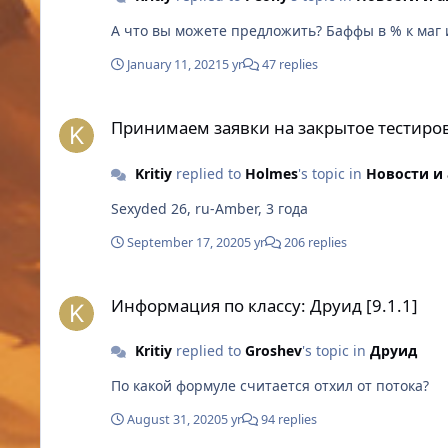
А что вы м
January 11, 2021
5 yr
47 replies
Принимаем заявки на закрытое тестирование обновления 
Принимаем заявки на закрытое тестиров
Kritiy
replied to
Holmes
's topic in
Новости и
Sexyded 26, ru-Amber, 3 года
September 17, 2020
5 yr
206 replies
Информация по классу: Друид [9.1.1]
Информация по классу: Друид [9.1.1]
Kritiy
replied to
Groshev
's topic in
Друид
По какой формуле считается отхил от потока?
August 31, 2020
5 yr
94 replies