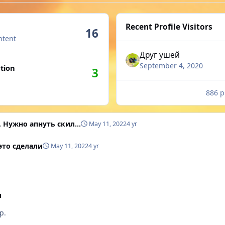
Recent Profile Visitors
16
ntent
Друг ушей
n activity
September 4, 2020
tion
3
886 p
. Нужно апнуть скил...
May 11, 2022
4 yr
это сделали
May 11, 2022
4 yr
л
р.