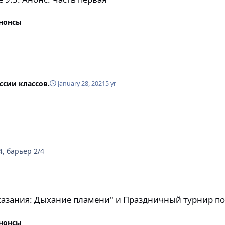
анонсы
ссии классов.
January 28, 2021
5 yr
 глаз 4/4, барьер 2/4
е пламени" и Праздничный турнир по недельным рейтингам!
сказания: Дыхание пламени" и Праздничный турнир п
анонсы