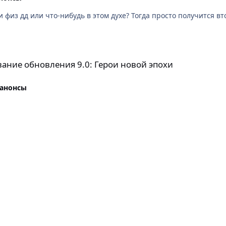
ожете предложить? Баффы в % к маг и физ дд или что-нибудь в этом духе? Тогда прос
9.0: Герои новой эпохи
ание обновления 9.0: Герои новой эпохи
 анонсы