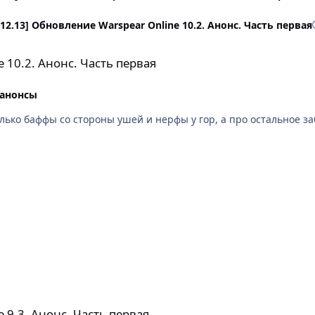
.12.13] Обновление Warspear Online 10.2. Анонс. Часть первая
сть первая
 10.2. Анонс. Часть первая
 анонсы
лько баффы со стороны ушей и нерфы у гор, а про остальное з
ь первая
 9.3. Анонс. Часть первая