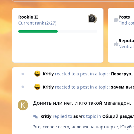
View all
Find content
Rookie II
Posts
Current rank (2/27)
Find co
See reputatio
Reputa
Neutral
Kritiy
reacted to a post in a topic:
Перегруз..
Kritiy
reacted to a post in a topic:
зачем вы 
Донить или нет, и кто такой мегаладон.
Донить или нет, и кто такой мегаладон.
Kritiy
replied to
акм
's topic in
Общий разде
Это, скорее всего, человек на партнёрке, Ютубе