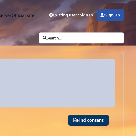
Server
Official site
Existing user? Sign In
Sign Up
Search...
Find content