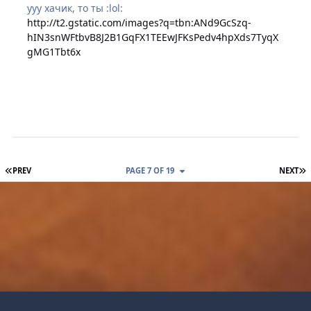
ууу хачик, то ты :lol:
http://t2.gstatic.com/images?q=tbn:ANd9GcSzq-
hIN3snWFtbvB8J2B1GqFX1TEEwJFKsPedv4hpXds7TyqX
gMG1Tbt6x
FIRST PAGE
L
PREV
PAGE 7 OF 19
NEXT