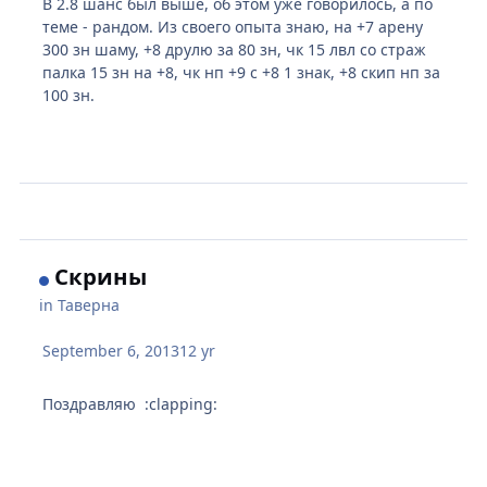
В 2.8 шанс был выше, об этом уже говорилось, а по
теме - рандом. Из своего опыта знаю, на +7 арену
300 зн шаму, +8 друлю за 80 зн, чк 15 лвл со страж
палка 15 зн на +8, чк нп +9 с +8 1 знак, +8 скип нп за
100 зн.
Скрины
in
Таверна
September 6, 2013
12 yr
Поздравляю :clapping: