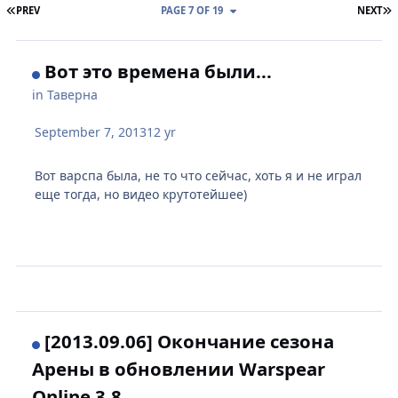
FIRST PAGE
L
PREV
PAGE 7 OF 19
NEXT
Вот это времена были...
in
Таверна
September 7, 2013
12 yr
Вот варспа была, не то что сейчас, хоть я и не играл
еще тогда, но видео крутотейшее)
[2013.09.06] Окончание сезона
Арены в обновлении Warspear
Online 3.8