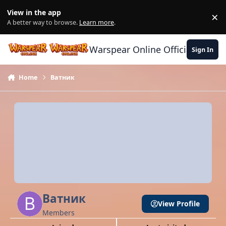
Skip to content
View in the app
×
Di
A better way to browse.
Learn more
.
Warspear Online Official Forum
Sign In
Home
Ватник
Ватник
View Profile
Members