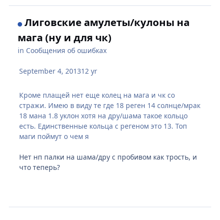
Лиговские амулеты/кулоны на
мага (ну и для чк)
in
Сообщения об ошибках
September 4, 2013
12 yr
Кроме плащей нет еще колец на мага и чк со
стражи. Имею в виду те где 18 реген 14 солнце/мрак
18 мана 1.8 уклон хотя на дру/шама такое кольцо
есть. Единственные кольца с регеном это 13. Топ
маги поймут о чем я
Нет нп палки на шама/дру с пробивом как трость, и
что теперь?