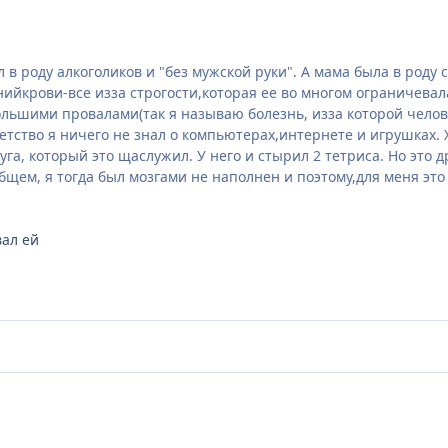
 в роду алкоголиков и "без мужской руки". А мама была в роду 
нийкрови-все изза строгости,которая ее во многом ограничевал
льшими провалами(так я называю болезнь, изза которой человек
етство я ничего не знал о компьютерах,интернете и игрушках. Х
га, который это щаслужил. У него и стырил 2 тетриса. Но это др
вобщем, я тогда был мозгами не наполнен и поэтому,для меня эт
вал ей