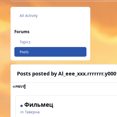
All Activity
Forums
Topics
Posts
Posts posted by Al_eee_xxx.rrrrrrr.y000
FIRST PAGE
PREV
1
2
Фильмец
in
Таверна