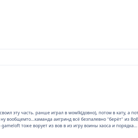
воил эту часть. ранше играл в wowlk(довно), потом в кату, а по
. ну вообщемто...каманда аигринд всё безпалевно "берёт" из Во
ameloft тоже ворует из вов в из игру воины хаоса и порядка...