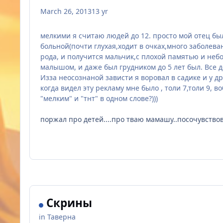
March 26, 2013
13 yr
мелкими я считаю людей до 12. просто мой отец был
больной(почти глухая,ходит в очках,много заболева
рода, и получится мальчик,с плохой памятью и небо
малышом, и даже был грудником до 5 лет был. Все д
Изза неосознаной зависти я воровал в садике и у дру
когда видел эту рекламу мне было , толи 7,толи 9, 
"мелким" и "тнт" в одном слове?)))
поржал про детей....про тваю мамашу..посочувство
Скрины
in
Таверна