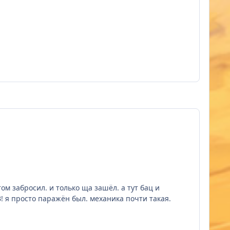
том забросил. и только ща зашёл. а тут бац и
В! я просто паражён был. механика почти такая.