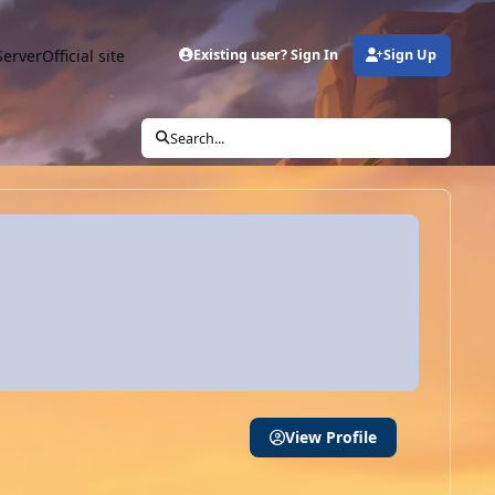
Server
Official site
Existing user? Sign In
Sign Up
Search...
View Profile