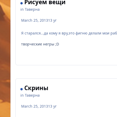
Рисуем вещи
in
Таверна
March 25, 2013
13 yr
Я старался...да кому я вру,это фигню делали мои ра
творческие негры ;D
Скрины
in
Таверна
March 25, 2013
13 yr