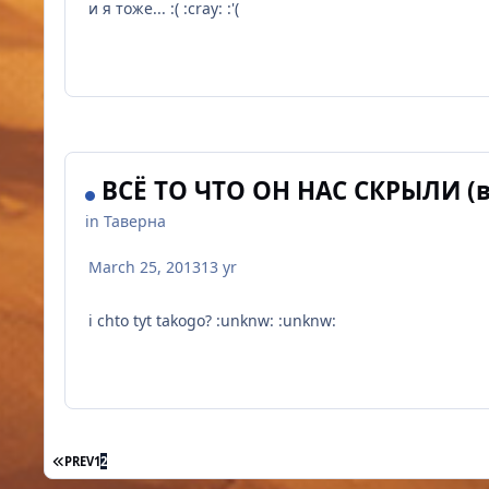
и я тоже... :( :cray: :'(
ВСЁ ТО ЧТО ОН НАС СКРЫЛИ (в
in
Таверна
March 25, 2013
13 yr
i chto tyt takogo? :unknw: :unknw:
FIRST PAGE
PREV
1
2