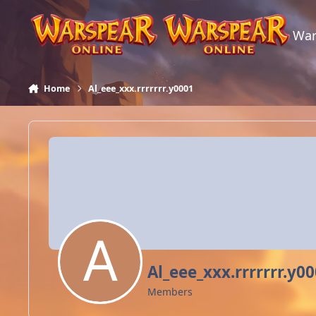
Skip to content
War
Home
Al_eee_xxx.rrrrrrr.y0001
Al_eee_xxx.rrrrrrr.y0
Members