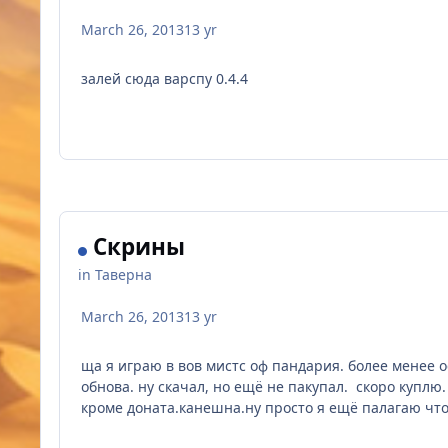
March 26, 2013
13 yr
залей сюда варспу 0.4.4
Скрины
in
Таверна
March 26, 2013
13 yr
ща я играю в вов мистс оф пандария. более менее ос
обнова. ну скачал, но ещё не пакупал. скоро куплю
кроме доната.канешна.ну просто я ещё палагаю что g