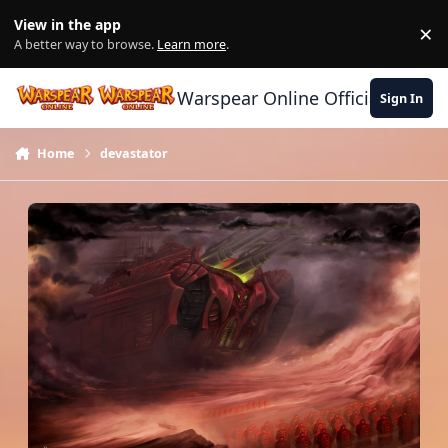
Skip to content
View in the app
×
Di
A better way to browse.
Learn more
.
Warspear Online Official Forum
Sign In
Home
devastator