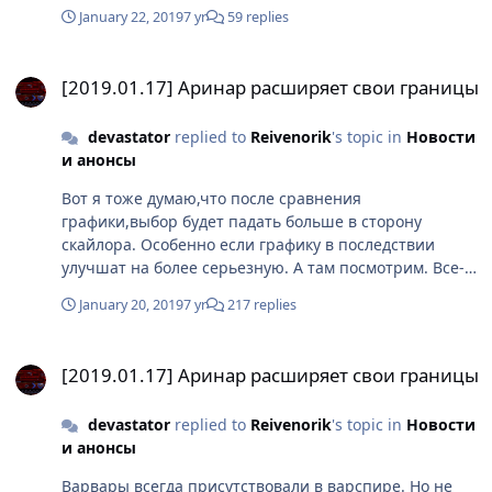
онлайн игре упор на чистое пве. Топом вы в любом
January 22, 2019
7 yr
59 replies
случае не будете, так как играете только в одной
сфере игры, но время тратите. Как однажды на
[2019.01.17] Аринар расширяет свои границы
форуме уже писал кто-то - пве это средство, а не цель
[2019.01.17] Аринар расширяет свои границы
игры. Так что не заморачивайтесь кто там более
крутой танк в пве - они все тянут его. Это просто
devastator
replied to
Reivenorik
's topic in
Новости
бессмысленно.
и анонсы
Вот я тоже думаю,что после сравнения
графики,выбор будет падать больше в сторону
скайлора. Особенно если графику в последствии
улучшат на более серьезную. А там посмотрим. Все-
таки вес у игры на начальном этапе приличный,и
January 20, 2019
7 yr
217 replies
будет только расти. Это значит,что не каждый "бомж"
в нее сможет играть.)) Особенно если там скорость
[2019.01.17] Аринар расширяет свои границы
инета нужна будет от 3g.
[2019.01.17] Аринар расширяет свои границы
devastator
replied to
Reivenorik
's topic in
Новости
и анонсы
Варвары всегда присутствовали в варспире. Но не