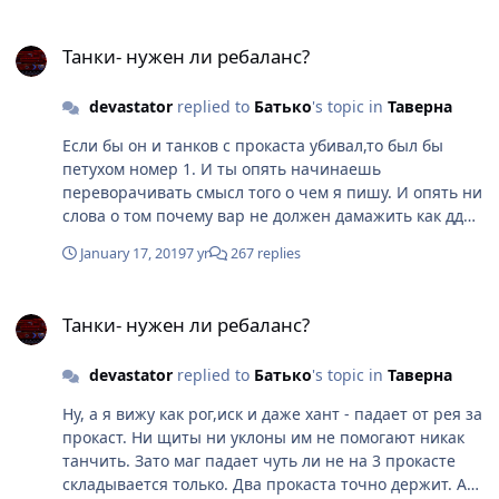
Танки- нужен ли ребаланс?
Танки- нужен ли ребаланс?
devastator
replied to
Батько
's topic in
Таверна
Если бы он и танков с прокаста убивал,то был бы
петухом номер 1. И ты опять начинаешь
переворачивать смысл того о чем я пишу. И опять ни
слова о том почему вар не должен дамажить как дд
класс на фоне того,что маг может танчить не хуже
January 17, 2019
7 yr
267 replies
танков. В упор не видишь этого.
Танки- нужен ли ребаланс?
Танки- нужен ли ребаланс?
devastator
replied to
Батько
's topic in
Таверна
Ну, а я вижу как рог,иск и даже хант - падает от рея за
прокаст. Ни щиты ни уклоны им не помогают никак
танчить. Зато маг падает чуть ли не на 3 прокасте
складывается только. Два прокаста точно держит. А