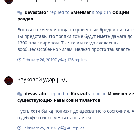
devastator
replied to
Змеймаг
's topic in
Общий
раздел
Вот вы со змеем иногда откровенные бредни пишите.
Ты представь,что тряпки тоже будут иметь дамага до
1300 под свирепом. Ты что им тогда сделаешь
вообще? Особенно хилам. Нельзя просто так впаять
шаму или друлю 1300 дд, тупо из-за того,что вам
February 26, 2019
7 yr
126 replies
кажется ,что маг слабый дамагер. Далее по пати
магов и реев. С какого перепугу у реев
Звуковой удар | БД
преимущество? Маги долбят одновременно по
Звуковой удар | БД
нескольким целям и через удар вешают барьер.
Плюс цепи нефигово могут путаницы реям в наводке
devastator
replied to
Kurazul
's topic in
Изменение
навести. Это еще большой вопрос кто кого там
существующих навыков и талантов
уложит. А вообще смешно такие темы читать.
Постоянно ссылаетесь на неравенство в уроне по
Пусть хотя бы кд понизят до адекватного состояния. А
автоатаки между физами и магами.. Но постоянно
о дебафе только мечтать остается.
забываете о том,что у тряпок преимущество по
скиллами перед физами. Как по кд,так и по
February 25, 2019
7 yr
46 replies
эффективности. Равенства между ними и не должно