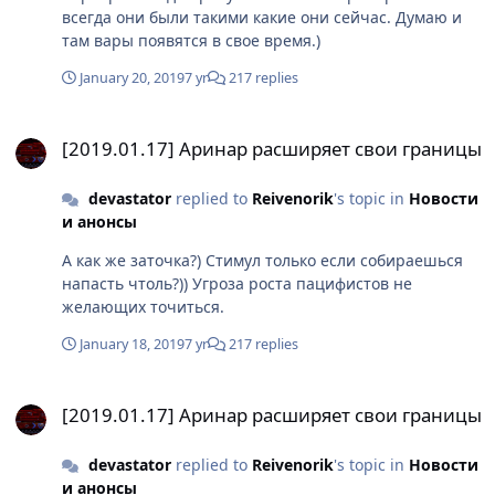
всегда они были такими какие они сейчас. Думаю и
там вары появятся в свое время.)
January 20, 2019
7 yr
217 replies
[2019.01.17] Аринар расширяет свои границы
[2019.01.17] Аринар расширяет свои границы
devastator
replied to
Reivenorik
's topic in
Новости
и анонсы
А как же заточка?) Стимул только если собираешься
напасть чтоль?)) Угроза роста пацифистов не
желающих точиться.
January 18, 2019
7 yr
217 replies
[2019.01.17] Аринар расширяет свои границы
[2019.01.17] Аринар расширяет свои границы
devastator
replied to
Reivenorik
's topic in
Новости
и анонсы