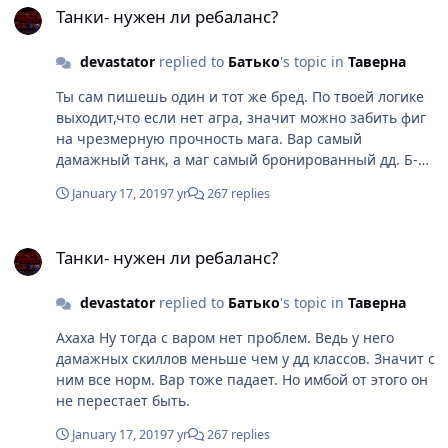
Танки- нужен ли ребаланс?
devastator
replied to
Батько
's topic in
Таверна
Ты сам пишешь один и тот же бред. По твоей логике
выходит,что если нет агра, значит можно забить фиг
на чрезмерную прочность мага. Вар самый
дамажный танк, а маг самый бронированный дд. Б-
баланс.
January 17, 2019
7 yr
267 replies
Танки- нужен ли ребаланс?
Танки- нужен ли ребаланс?
devastator
replied to
Батько
's topic in
Таверна
Ахаха Ну тогда с варом нет проблем. Ведь у него
дамажных скиллов меньше чем у дд классов. Значит с
ним все норм. Вар тоже падает. Но имбой от этого он
не перестает быть.
January 17, 2019
7 yr
267 replies