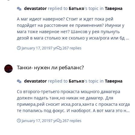
devastator
replied to
Батько
's topic in
Таверна
А маг идиот наверное? Стоит и ждет пока рей
подойдет на расстояние ее применения? Имунки у
мага тоже наверное нет? Шансов у рея пульнуть
дезой в мага столько же сколько у иска/рога или бд их
станами. Их практически нет.
January 17, 2019
7 yr
267 replies
Танки- нужен ли ребаланс?
Танки- нужен ли ребаланс?
devastator
replied to
Батько
's topic in
Таверна
Со второго-третьего прокаста мощного дамагера
должен падать танк,но никак не дамагер. Для
примера,рей сносит иска,рога,ханта с прокаста когда
те попались под фокус. И наоборот. А вот мага это не
касается. И вы называете это нормой.))
January 17, 2019
7 yr
267 replies
Танки- нужен ли ребаланс?