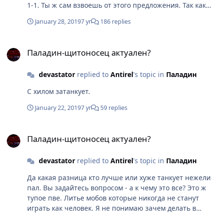
1-1. Ты ж сам взвоешь от этого предложения. Так как
твоего мага будут сливать в легкую как только по
January 28, 2019
7 yr
186 replies
какому-нибудь рога пролетит оглушка от осколков или
еще чего. Книга на пробив тоже в инстах - пвешная
Паладин-щитоносец актуален?
чтоль теперь стала? Эти книги в инстах для того
Паладин-щитоносец актуален?
чтобы экономику игры поддерживать. Вот и все.
devastator
replied to
Antirel
's topic in
Паладин
С хилом затанкует.
January 22, 2019
7 yr
59 replies
Паладин-щитоносец актуален?
Паладин-щитоносец актуален?
devastator
replied to
Antirel
's topic in
Паладин
Да какая разница кто лучше или хуже танкует нежели
пал. Вы задайтесь вопросом - а к чему это все? Это ж
тупое пве. Литье мобов которые никогда не станут
играть как человек. Я не понимаю зачем делать в