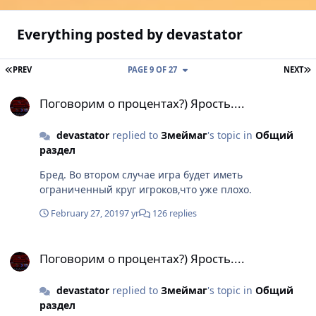
Everything posted by devastator
FIRST PAGE
L
PREV
PAGE 9 OF 27
NEXT
Поговорим о процентах?) Ярость....
Поговорим о процентах?) Ярость....
devastator
replied to
Змеймаг
's topic in
Общий
раздел
Бред. Во втором случае игра будет иметь
ограниченный круг игроков,что уже плохо.
February 27, 2019
7 yr
126 replies
Поговорим о процентах?) Ярость....
Поговорим о процентах?) Ярость....
devastator
replied to
Змеймаг
's topic in
Общий
раздел