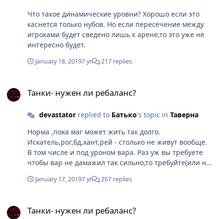
Что такое динамические уровни? Хорошо если это
каснется только нубов. Но если пересечение между
игроками будет сведено лишь к арене,то это уже не
интересно будет.
January 18, 2019
7 yr
217 replies
Танки- нужен ли ребаланс?
Танки- нужен ли ребаланс?
devastator
replied to
Батько
's topic in
Таверна
Норма ,пока маг может жить так долго.
Искатель,рог,бд,хант,рей - столько не живут вообще.
В том числе и под уроном вара. Раз уж вы требуете
чтобы вар не дамажил так сильно,то требуйте(или не
отрицайте) чтобы маг жил не дольше других
January 17, 2019
7 yr
267 replies
дамагеров.
Танки- нужен ли ребаланс?
Танки- нужен ли ребаланс?