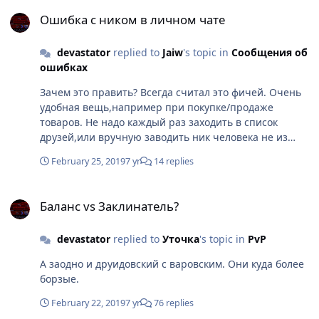
быть. Цели разные у них,и методы ведения боя тоже.
Ошибка с ником в личном чате
Ошибка с ником в личном чате
devastator
replied to
Jaiw
's topic in
Сообщения об
ошибках
Зачем это править? Всегда считал это фичей. Очень
удобная вещь,например при покупке/продаже
товаров. Не надо каждый раз заходить в список
друзей,или вручную заводить ник человека не из
этого списка.
February 25, 2019
7 yr
14 replies
Баланс vs Заклинатель?
Баланс vs Заклинатель?
devastator
replied to
Уточка
's topic in
PvP
А заодно и друидовский с варовским. Они куда более
борзые.
February 22, 2019
7 yr
76 replies