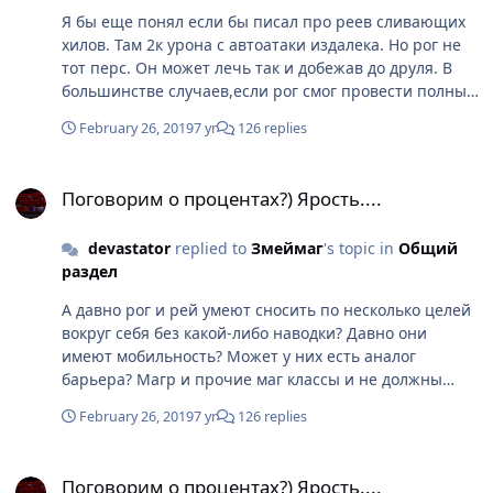
Я бы еще понял если бы писал про реев сливающих
хилов. Там 2к урона с автоатаки издалека. Но рог не
тот перс. Он может лечь так и добежав до друля. В
большинстве случаев,если рог смог провести полный
прокаст по друлю,то это косяк самого друля или его
February 26, 2019
7 yr
126 replies
напа. А вообще я не понимаю,чего ты хочешь тогда?
Если рог добравшись до тряпки не убивает ее,то он
Поговорим о процентах?) Ярость....
не убивает ее вообще. Это хант или рей могут
Поговорим о процентах?) Ярость....
позволить себе резину потянуть с бегающим хилом. У
них дистанционный урон и контроль. Куда более
devastator
replied to
Змеймаг
's topic in
Общий
мощный прокаст в итоге. Взять в пример того же
раздел
рога и мага. Если рог до мага не добрался в инвизе,то
уже труп. А он не доберется к магу в 90% случаев. Маг
А давно рог и рей умеют сносить по несколько целей
его кайтом и дотом тупо удавит. А барьер
вокруг себя без какой-либо наводки? Давно они
компенсирует проскок сопры. Рей +6 в вампа убивает
имеют мобильность? Может у них есть аналог
птицу или пауков? Может рог убивает? Может кто-то
барьера? Магр и прочие маг классы и не должны
из них мобильный? Ты сравниваешь классы только по
наносить такой же мгновенный урон как реи и роги.
целевому урону. А есть ведь и другие фишки в боях.
February 26, 2019
7 yr
126 replies
В противном случае, актуальность последних тупо
пропадет.
Поговорим о процентах?) Ярость....
Поговорим о процентах?) Ярость....