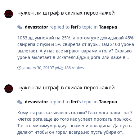
нужен ли штраф в скилах персонажей
нужен ли штраф в скилах персонажей
devastator
replied to
feri
's topic in
Таверна
1053 дд умножай на 25%, а потом уже докидывай 45%
свирепа с пухи и 5% свирепа от ауры. Там 2100 урона
вылетает. А у нас все играют варами чтоли? Сколько
урона вылетает в искателя,бд,жц,рога или даже в
пала с двуручкой? По 1к там вылетает только с тычки.
January 30, 2019
7 yr
186 replies
Если рей будет еще и щитовиков выносить с
прокаста,то он станет самым главным петухом.
нужен ли штраф в скилах персонажей
нужен ли штраф в скилах персонажей
devastator
replied to
feri
's topic in
Таверна
Кому ты рассказываешь сказки? Глаз мага палит на 7
клетке рога,еще до того как успеет прожать прыжок.
Т.е это минимум радиус знамени паладина. Да пусть
делают чтобы он горел всегда,но пусть убирают
нафиг оттуда точность.