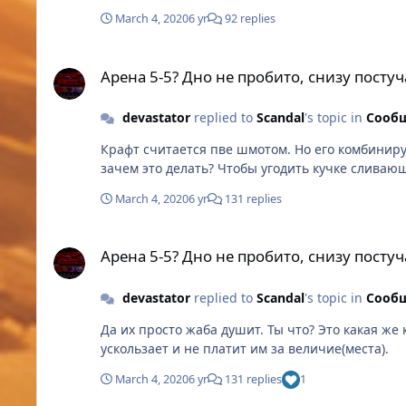
March 4, 2020
6 yr
92 replies
Арена 5-5? Дно не пробито, снизу постучали.
Арена 5-5? Дно не пробито, снизу постуч
devastator
replied to
Scandal
's topic in
Сооб
Крафт считается пве шмотом. Но его комбинируют с пвп. И он тож
зачем это делать? Чтобы угодить кучке сливающ
March 4, 2020
6 yr
131 replies
Арена 5-5? Дно не пробито, снизу постучали.
Арена 5-5? Дно не пробито, снизу постуч
devastator
replied to
Scandal
's topic in
Сооб
Да их просто жаба душит. Ты что? Это какая же кормушка для шантажа пропадает? Во всех категориях кроме 5-5 они "воры в законе". Целая категория из рук
ускользает и не платит им за величие(места).
March 4, 2020
6 yr
131 replies
1