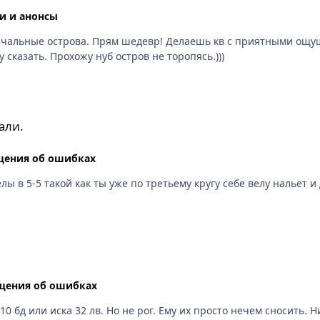
и и анонсы
)) Хотя вроде бы ничего сильно не изменили.
Про изменения с кв на Ирсе пока ничего не могу сказать. Прохожу нуб остров не торопясь.)))
али.
щения об ошибках
лы в 5-5 такой как ты уже по третьему кругу себе велу нальет и
щения об ошибках
20 хант +10 еще может вынести какого-нибудь +10 бд или иска 32 лв. Но не рог. Ему