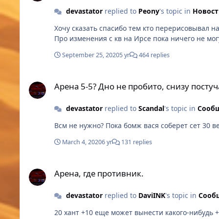
devastator
replied to
Peony
's topic in
Новост
Хочу сказать спасибо тем кто перерисовывал начальные острова. Прям шедевр! Делаешь кв с приятными ощущениями.)
September 25, 2020
5 yr
464 replies
Арена 5-5? Дно не пробито, снизу постучали.
Арена 5-5? Дно не пробито, снизу постуч
devastator
replied to
Scandal
's topic in
Сооб
Всм не нужно? Пока бомж вася соберет сет 30 ве
March 4, 2020
6 yr
131 replies
Арена, где противник.
Арена, где противник.
devastator
replied to
DaviINK
's topic in
Сооб