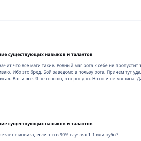
ие существующих навыков и талантов
ит тупо. А если тот и прыгнет, то пойдет в цепи отдыхать.
 Куда тебя понесло. Я лишь указал на то, что у
рога далеко не все так радужно в бою, как ты описал. Вот и все. Я не говорю, что рог дно. Но он
ие существующих навыков и талантов
езает с инвиза, если это в 90% случаях 1-1 или нубы?