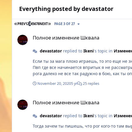
Everything posted by devastator
FIRST PAGE
LAST PAGE
PREV
1
2
3
4
5
6
7
8
NEXT
PAGE 3 OF 27
Полное изменение Шквала
Полное изменение Шквала
devastator
replied to
Ikeni
's topic in
Изменен
Если ты за мага плохо играешь, то это еще не значит что все маги такие. Ровный маг рога к себе не пропуст
Пвп где все начинается впритык я не рассматриваю. Ибо это бред. Бой заведомо в пользу рога. Причем тут удалить?
November 20, 2020
5 yr
25 replies
Полное изменение Шквала
Полное изменение Шквала
devastator
replied to
Ikeni
's topic in
Изменен
Тогда зачем ты пишешь, что рог кого-то там выр