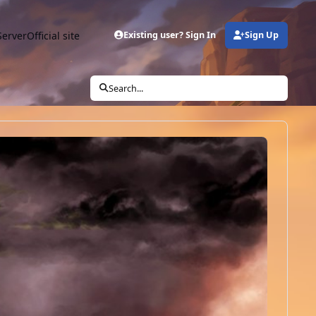
Server
Official site
Existing user? Sign In
Sign Up
Search...