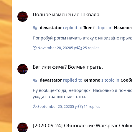
Полное изменение Шквала
Полное изменение Шквала
devastator
replied to
Ikeni
's topic in
Изменен
Попробуй рогом начать атаку с инвиза(не прыжк
November 20, 2020
5 yr
25 replies
Баг или фича? Волчья прыть.
Баг или фича? Волчья прыть.
devastator
replied to
Kemono
's topic in
Сооб
Ну вообще-то да, непорядок. Насколько я помню выдох дк который работает аналогично(наносит маг урон если автоатака успешна), и там маг урон отдельно не
уходит в защитные статы.
September 25, 2020
5 yr
11 replies
[2020.09.24] Обновление Warspear Online 9.0: Герои новой
[2020.09.24] Обновление Warspear Online