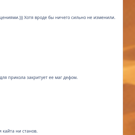
 для прикола закритует ее маг дефом.
 их просто нечем сносить. Ни кайта ни станов.