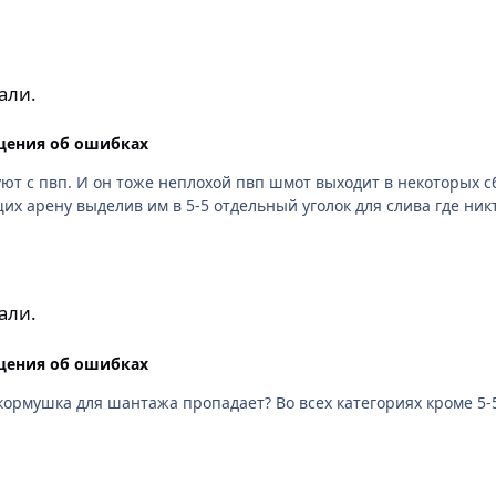
али.
щения об ошибках
е неплохой пвп шмот выходит в некоторых сборках. Как тут быть? Эта идея не для варс
их арену выделив им в 5-5 отдельный уголок для слива где ник
али.
щения об ошибках