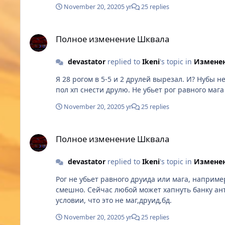
November 20, 2020
5 yr
25 replies
Полное изменение Шквала
Полное изменение Шквала
devastator
replied to
Ikeni
's topic in
Изменен
Я 28 рогом в 5-5 и 2 друлей вырезал. И? Нубы не в счет. Где-то тут на форуме тип выкдадывал видео где рог с банками очищения, под кучей уклона, так и не смог даже
пол хп снести друлю. Не убьет рог р
November 20, 2020
5 yr
25 replies
Полное изменение Шквала
Полное изменение Шквала
devastator
replied to
Ikeni
's topic in
Изменен
Рог не убьет равного друида или мага, например. Речь идет не о победе, а том, что инвиз зафикшен максимально. И называть его инициацией в текущих ре
смешно. Сейчас любой может хапнуть банку антиинвиза, и рога(и иска) можно вообще гнобить. Где-то там в 1-1, да, рог может инвизом побаловаться. И то при
условии, что это не маг,друид,бд.
November 20, 2020
5 yr
25 replies