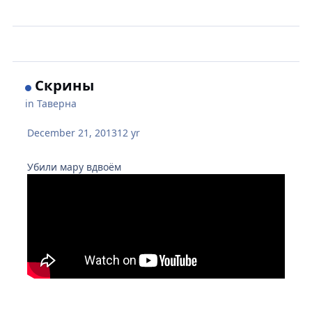
Скрины
in
Таверна
December 21, 2013
12 yr
Убили мару вдвоём