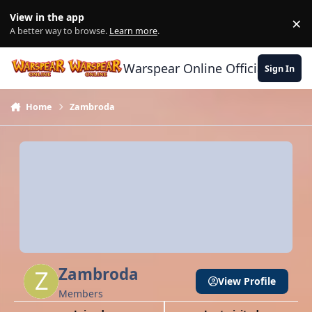
Skip to content
View in the app
×
Di
A better way to browse.
Learn more
.
Warspear Online Official Forum
Sign In
Home
Zambroda
Zambroda
View Profile
Members