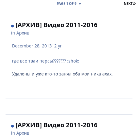
L
PAGE 1 OF 9
NEXT
[АРХИВ] Видео 2011-2016
in
Архив
December 28, 2013
12 yr
где все тваи персы??????? :shok:
Удалены и уже кто-то занял оба мои ника ахах.
[АРХИВ] Видео 2011-2016
in
Архив