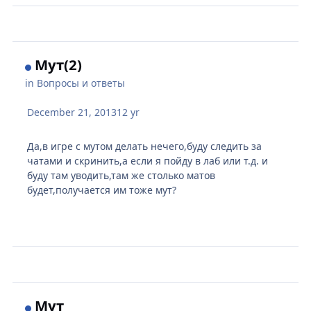
Мут(2)
in
Вопросы и ответы
December 21, 2013
12 yr
Да,в игре с мутом делать нечего,буду следить за
чатами и скринить,а если я пойду в лаб или т.д. и
буду там уводить,там же столько матов
будет,получается им тоже мут?
Мут