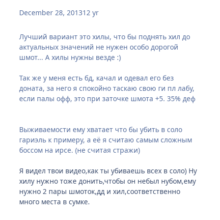
December 28, 2013
12 yr
Лучший вариант это хилы, что бы поднять хил до
актуальных значений не нужен особо дорогой
шмот... А хилы нужны везде :)
Так же у меня есть бд, качал и одевал его без
доната, за него я спокойно таскаю свою ги пл лабу,
если палы офф, это при заточке шмота +5. 35% деф
Выживаемости ему хватает что бы убить в соло
гариэль к примеру, а её я считаю самым сложным
боссом на ирсе. (не считая стражи)
Я видел твои видео,как ты убиваешь всех в соло) Ну
хилу нужно тоже донить,чтобы он небыл нубом,ему
нужно 2 пары шмоток,дд и хил,соответственно
много места в сумке.