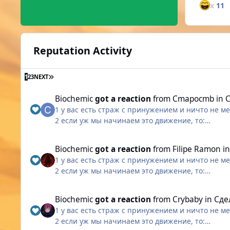
x
11
Reputation Activity
LAST PAGE
1
2
3
NEXT
Biochemic
got a reaction
from
Cmapocmb
in
С
1 у вас есть страж с принужением и ничто не м
2 если уж мы начинаем это движение, то:
крик нельзя нажать таким образом чтобы он при
по очереди в него будут станиться + если 1 про
Biochemic
got a reaction
from
Filipe Ramon
i
Т.е нельзя чтоб сначало зашли те кто примут на
1 у вас есть страж с принужением и ничто не м
2 если уж мы начинаем это движение, то:
крик нельзя нажать таким образом чтобы он при
по очереди в него будут станиться + если 1 про
Biochemic
got a reaction
from
Crybaby
in
Сде
Т.е нельзя чтоб сначало зашли те кто примут на
1 у вас есть страж с принужением и ничто не м
2 если уж мы начинаем это движение, то: