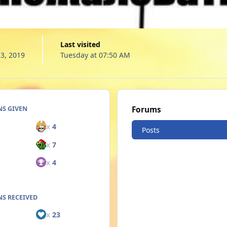
Last visited
3, 2019
Tuesday at 07:50 AM
NS GIVEN
Forums
x
4
Posts
x
7
x
4
S RECEIVED
x
23