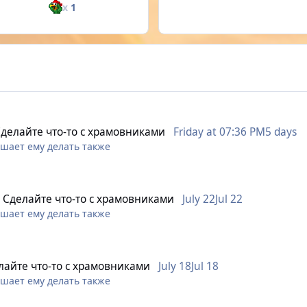
x
1
делайте что-то с храмовниками
Friday at 07:36 PM
5 days
ешает ему делать также
менился когда в радиусе его действия существует 2+ противни
тивник отсоприл стан, то купол ищет себе новую жертву
n
Сделайте что-то с храмовниками
July 22
Jul 22
 себя этот стан, а за ними остальные
ешает ему делать также
менился когда в радиусе его действия существует 2+ противни
тивник отсоприл стан, то купол ищет себе новую жертву
лайте что-то с храмовниками
July 18
Jul 18
 себя этот стан, а за ними остальные
ешает ему делать также