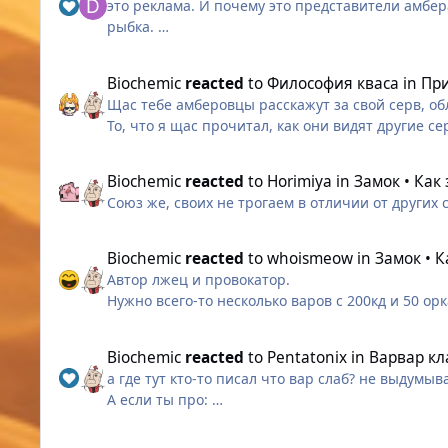
это реклама. И почему это представители амбера
вижу, людей и так куча, гильдии забить легко ч
рыбка.
На других серверах ситуация конечно уже обра
Ты буквально тем же самым занимаешься, раски
Biochemic
reacted
to
Философия кваса
in
При
Ну так только потому что там кто-то выше нача
Щас тебе амберовцы расскажут за свой серв, об
То, что я щас прочитал, как они видят другие с
поле
Да, людей меньше, но опять же, челы тупо утр
Biochemic
reacted
to
Horimiya
in
Замок • Как
А теперь по факту, скажу инфу за свой сервер ру
Союз же, своих не трогаем в отличии от други
- Если хочешь сервер где есть хоть какая-то к
не 50/50, но пока двигаемся), щас конечно наб
том что горская ги Котики всё такой же монопол
Biochemic
reacted
to
whoismeow
in
Замок • 
случае вернут и всё устаканится дальше, а так 
Автор лжец и провокатор.
амберовцы щас могут мне рассказать, что битвы
Нужно всего-то несколько варов с 200кд и 50 орк
- Тебе рано или поздно придется что-то фармить
Ах да..
и рб моря и даже подфармливать рбшек по пути,
если ты выберешь ушей, которые на амбере пр
Biochemic
reacted
to
Pentatonix
in
Варвар кл
- Как ни странно, но чисто по моим наблюдени
а где тут кто-то писал что вар слаб? не выдумыва
амберовских пачек, уступая бразильцам, ну там
А если ты про:
- адекватность многих игроков амбера тоже сто
замкадовцев (ну и то что они называют другие 
то ключевые слова тут: "лимитед эдишн"