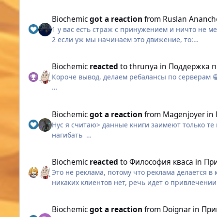
крик нельзя нажать таким образом чтобы он при
по очереди в него будут станиться + если 1 про
Biochemic
got a reaction
from
Ruslan Ananch
Т.е нельзя чтоб сначало зашли те кто примут на
1 у вас есть страж с принужением и ничто не м
2 если уж мы начинаем это движение, то:
крик нельзя нажать таким образом чтобы он при
по очереди в него будут станиться + если 1 про
Biochemic
reacted
to
thrunya
in
Поддержка 
Т.е нельзя чтоб сначало зашли те кто примут на
Короче вывод, делаем ребалансы по серверам 
Храмовник:
На сервере Ру-Амбер уменьшена перезарядка ку
Biochemic
got a reaction
from
Magenjoyer
in
На серверах Ру-Топаз и Ру-Руба увеличена перез
Нус я считаю> данные книги заимеют только те 
нагибать
И в таком же духе)
Незнаю как на др серверах, но у нас гфб ради к
падаю , знач не тяну, знач не дорос)
Biochemic
reacted
to
Философия кваса
in
При
Это не реклама, потому что реклама делается в к
никаких клиентов нет, речь идет о привлечении
Так вот я честно не понимаю смысла этой агита
Biochemic
got a reaction
from
Doignar
in
При
перевороту баланса сил в) у них нет условного