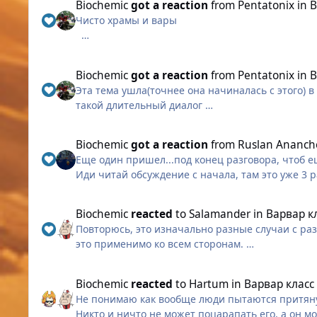
Biochemic
got a reaction
from
Pentatonix
in
В
онлайн, ну и вдобавок ко всему выделю чсвшно
К примеру условный жнец Свича не имба, а букв
Чисто храмы и вары
другие сервера, хотя на практике уже видим нек
типов как минимум по двум причинам: 1)Это в 
- на горах руби щас раскол, который конечно си
Хочешь сказать что жнецы из-за лысика стали и
противников в лице ушей но и пытаться восстан
нужно срочно фиксить.
проклятием сервера где я играю
Ровно так же это работает и в сторону вара. Да 
Biochemic
got a reaction
from
Pentatonix
in
В
- ну и отсюда имеем толпу беженцев с рубина н
Эта тема ушла(точнее она начиналась с этого) 
- если говорить за ушей руби, то там фул чилл
Потому что эти ребята уникумы своих классов, 
такой длительный диалог
остальные ги ушей тоже чиллят и иногда шестеря
А помимо них есть львиная доля дефолтных жнц/в
стабильной лавки
Вот это вам и пытаются донести. Когда вы тут к
- ну я еще скажу про технологическое превосход
Biochemic
got a reaction
from
Ruslan Ananch
свой аналог грока в варспире, который отвечал
Еще один пришел...под конец разговора, чтоб е
хочешь + знаю гильдии, в которых уже давно ав
Иди читай обсуждение с начала, там это уже 3 
чем я)
Biochemic
reacted
to
Salamander
in
Варвар к
Повторюсь, это изначально разные случаи с ра
это применимо ко всем сторонам.
Не нужно использовать логические ошибки в ка
Biochemic
reacted
to
Hartum
in
Варвар класс
Не понимаю как вообще люди пытаются притянут
Никто и ничто не может поцарапать его, а он м