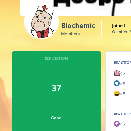
Biochemic
Joined
October 2
Members
REPUTATION
REACTIO
x
7
x
9
37
x
5
REACTION
Good
x
2