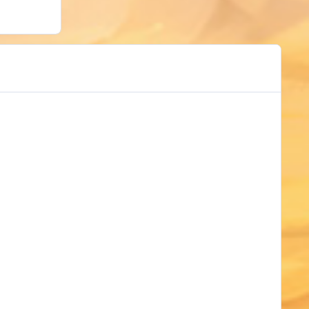
ков, а купол можно держать на краю локи и заходящие
ков, а купол можно держать на краю локи и заходящие