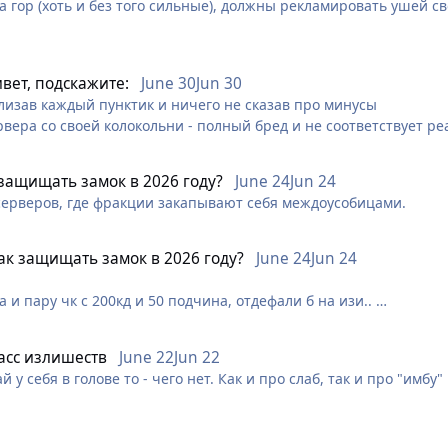
 гор (хоть и без того сильные), должны рекламировать ушей св
то так что эдак, так ли им важно, что на их сервер придет еще
тная
дывая в каждой теме брошюры "об ужасных BAN'ах" - только в
вет, подскажите:
June 30
Jun 30
л агитировать за банов, а мое дело - пресечь их попытки затян
лизав каждый пунктик и ничего не сказав про минусы
ервера со своей колокольни - полный бред и не соответствует р
ируют чтобы их великий амбер казался выгоднее
 защищать замок в 2026 году?
June 24
Jun 24
би:
х серверов, где фракции закапывают себя междоусобицами.
онкуренция между фракциями, самый лучший вариант - руби (у д
егут амберовцы с примерами захвата ушами 5 замка, но всё равн
ист сервера, который подмял весь контент под себя ну и держал 
Как защищать замок в 2026 году?
June 24
Jun 24
достаточно глянуть стату битв амбера и за 2025 год ОДНА победа
 не показатель и т.д, послушаю в десятый раз
а и пару чк с 200кд и 50 подчина, отдефали б на изи..
, чтобы заработать голду, на руби конкуренции гораздо меньше
 когда как на амбере тебе придется или постоянно ждать реса,
осто задушены в 0)
асс излишеств
June 22
Jun 22
ям, на руби играют люди поскилловее амберовцев, потому что 
й у себя в голове то - чего нет. Как и про слаб, так и про "имбу"
 конечно другая ситуация уже
ит под большим вопросом, потому что даже в этой теме видна с
сервера деревнями лол), при том что единственная заслуга их 