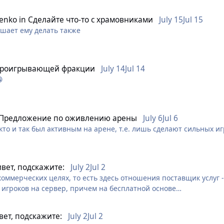
менился когда в радиусе его действия существует 2+ противни
тивник отсоприл стан, то купол ищет себе новую жертву
enko
in
Сделайте что-то с храмовниками
July 15
Jul 15
 себя этот стан, а за ними остальные
ешает ему делать также
менился когда в радиусе его действия существует 2+ противни
тивник отсоприл стан, то купол ищет себе новую жертву
проигрывающей фракции
July 14
Jul 14
 себя этот стан, а за ними остальные

пола на 2 сек
Предложение по оживлению арены
July 6
Jul 6
арядка купола на 4 сек
кто и так был активным на арене, т.е. лишь сделают сильных и
ниг бегает мало народу, а многие (+9персы) считают зону песко
вет, подскажите:
July 2
Jul 2
оммерческих целях, то есть здесь отношения поставщик услуг - к
 игроков на сервер, причем на бесплатной основе
ции за амберовских гор, если они а) не испытывают недостатка 
вет, подскажите:
July 2
Jul 2
 раскола из-за которого им бы нужны были люди конкретно в их 