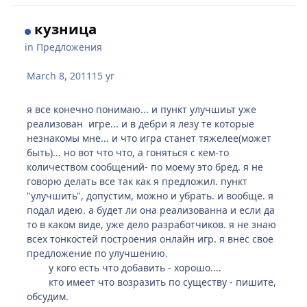
кузница
in
Предложения
March 8, 2011
15 yr
я все конечно понимаю... и пункт улучшиьт уже
реализован игре... и в дебри я лезу те которые
незнакомы мне... и что игра станет тяжелее(может
быть)... но вот что что, а гоняться с кем-то
количеством сообщений- по моему это бред. я не
говорю делать все так как я предложил. пункт
"улучшить", допустим, можно и убрать. и вообще. я
подал идею. а будет ли она реализованна и если да
то в каком виде, уже дело разработчиков. я не знаю
всех тонкостей построения онлайн игр. я внес свое
предложение по улучшению.
у кого есть что добавить - хорошо....
кто имеет что возразить по существу - пишите,
обсудим.