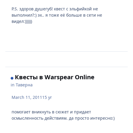
P.S. здоров душегуб! квест с эльфийкой не
выполнил?:) эх.. я тоже её больше в сети не
видел:))))))
Квесты в Warspear Online
in
Таверна
March 11, 2011
15 yr
помогает вникнуть в сюжет и придает
осмысленность действиям. да просто интересно:)