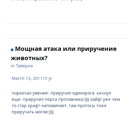
Мощная атака или приручение
животных?
in
Таверна
March 13, 2011
15 yr
поркачал умение- приручил единорога. качнул
еще- приручил перса противника:)))) кайф! уже чем
то стар крафт напоминает. там протосы тоже
приручать могли:))))