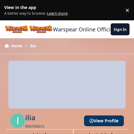
Skip to content
View in the app
×
Di
A better way to browse.
Learn more
.
Warspear Online Official Forum
Sign In
Home
ilia
ilia
View Profile
Members