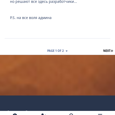
но решают все здесь разработчики...
P.S. на все воля админа
L
PAGE 1 OF 2
NEXT
Light Mode
Dark Mode
System Preference