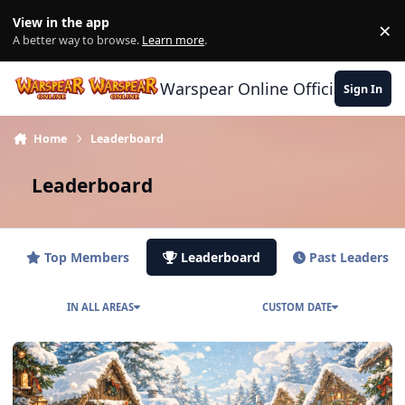
Skip to content
View in the app
×
Di
A better way to browse.
Learn more
.
Warspear Online Official Forum
Sign In
Home
Leaderboard
Leaderboard
Top Members
Leaderboard
Past Leaders
IN ALL AREAS
CUSTOM DATE