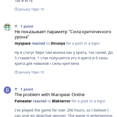
Так и есть
January 10
Jan 10
Не показывает параметр "Сила критического урона"
1
point
Не показывает параметр "Сила критического
урона"
myspace
reacted
to
thrunya
for a post in a topic
Ну в статус баре там иконка как у крита, ток синяя. До
5 стакается. 1 стак получается это 4 крита и 6 силы
крита для навыков / силы критхила
January 10
Jan 10
The problem with Warspear Online
1
point
The problem with Warspear Online
Paineater
reacted
to
Blakterror
for a post in a topic
I've played the game for over 200 hours, so I believe I
can give an objective opinion. The game is entertaining,