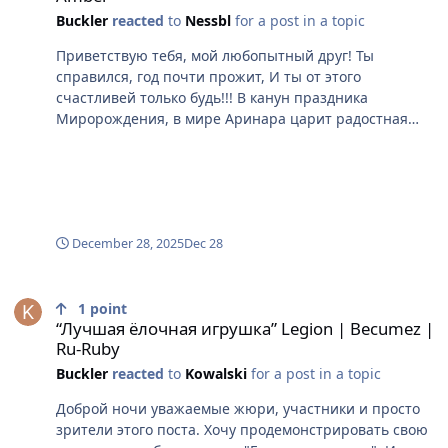
Buckler
reacted
to
Nessbl
for a post in a topic
Приветствую тебя, мой любопытный друг! Ты
справился, год почти прожит, И ты от этого
счастливей только будь!!! В канун праздника
Миророждения, в мире Аринара царит радостная
суета, кругом веселье и огни, снег и разноцветная
мишура. Время чудес и волшебства, невероятных
историй и легенд. И я хочу, поведать тебе одну из
них... "Двойная легенда" Давным-давно, когда
альянсы Легиона и хранителей были не столь
могущественными и история Аринара только
December 28, 2025
Dec 28
зарождалась, первооткрывателями был найден
“Лучшая ёлочная игрушка” Legion | Becumez | Ru-Ruby
остров Айвондил. Свирепые чудища населяли те
земли, и опасность подстерегала на каждом шагу.
1
point
“Лучшая ёлочная игрушка” Legion | Becumez |
После многих дней исследования острова, в самом
Ru-Ruby
его центре, смельчаки обнаружили большую и тихую
рощу, подозрительно тихую. По пути к этой роще,
Buckler
reacted
to
Kowalski
for a post in a topic
всюду слышалось звонкое пение птиц, звуки ветра,
Доброй ночи уважаемые жюри, участники и просто
гуляющего по макушкам растений, а тут же зловещая
зрители этого поста. Хочу продемонстрировать свою
тишина. Из все деревьев растущих в ней, особо