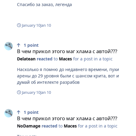
Но если говорить про обычную устойчивость, то там
Спасибо за заказ, легенда
механизм довольно простой: во-первых, получаемый
урон уменьшается по формуле (1-% устоя моба), во-
вторых, итоговый шанс нанести критическую атаку
January 10
Jan 10
становится (ваш % крита - % устоя моба), в-третьих,
если критическая атака все-таки прокнула, то ее урон
В чем прикол этого маг хлама с автой???
еще раз уменьшается в той части формулы, где
1
point
учитывается сила критического урона, то есть (2 +
В чем прикол этого маг хлама с автой???
ваш % силы критического урона - % устоя моба).
Delatean
reacted
to
Maces
for a post in a topic
Насколько я помню до недавнего времени, пухи
арены до 29 уровня были с шансом крита, вот и
думай об интелекте разрабов
January 10
Jan 10
В чем прикол этого маг хлама с автой???
1
point
В чем прикол этого маг хлама с автой???
NoDamage
reacted
to
Maces
for a post in a topic