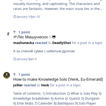
visually stunning, and captivating. The characters and
races are fantastic. However, the main issue lies in the
gameplay. The difference in difficulty between the first
January 10
Jan 10
and second maps is enormous. The second map is
extremely challenging, and when you encounter
🌱Лес Машунески ✨🐸
enemies, you’re often forced to watch them kill you. If
1
point
you want to progress through the missions, you will
🌱Лес Машунески ✨🐸
eventually need help to defeat the bosses. But the
mashunecka
reacted
to
DeadlyShot
for a post in a topic
biggest problem is how difficult it is to obtain gold. Gold
is required to: Upgrade your special attacks Buy
А за спиной сумка с набитым дропом
equipment Improve your attributes The issue is that
gold is required for almost everything, yet it is very
January 9
Jan 9
scarce on the map. This causes players to get stuck and
spend hours grinding just to make progress. The real
How to make Knowledge Solo [Venk, Eu-Emerald]
problem is that this gold can be replaced with real
1
point
money, which creates an unbalanced, pay-to-win
How to make Knowledge Solo [Venk, Eu-Emerald]
system. This ultimately makes the gameplay toxic and
Jollier
reacted
to
Venk
for a post in a topic
ruins the overall experience. They need to increase the
ways players can obtain gold, because it is used for
Table of contents: 1) Introduction 2) What is Solo Play 3)
EVERYTHING but is extremely limited in the world of
Knowledge breakdown 4) Arena or Quests 5) Dungeon
Airnar. Español. Llevo más de 200 horas jugando y ya
6) Elite Mobs 7) Calender 8) Battlepass 9) Solo Player