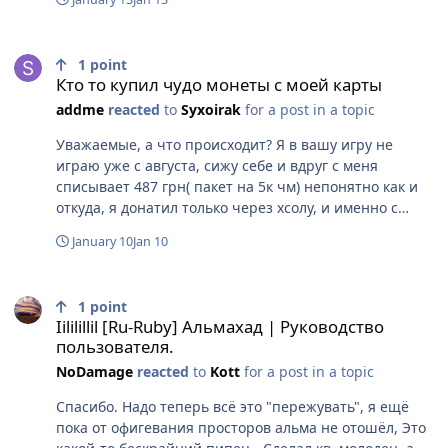
Кто то купил чудо монеты с моей карты
1
point
Кто то купил чудо монеты с моей карты
addme
reacted
to
Syxoirak
for a post in a topic
Уважаемые, а что происходит? Я в вашу игру не
играю уже с августа, сижу себе и вдруг с меня
списывает 487 грн( пакет на 5к чм) непонятно как и
откуда, я донатил только через хсолу, и именно с
этого сайта списание ,вопрос как так???? Скрины если
January 10
Jan 10
что могу предоставить . А если бы списали пока я
спал все мои деньги? @Shimarin@Holmes Что
Iililillil [Ru-Ruby] Альмахад | Руководство пользователя.
происходит с вашей игрой? То у людей аккаунты
1
point
взламывают и воруют все что есть, теперь просто кто
Iililillil [Ru-Ruby] Альмахад | Руководство
то не понятно как купил чудо монеты за мои деньги с
пользователя.
моей карты !!! Между прочим с сайта который У ВАС
NoDamage
reacted
to
Kott
for a post in a topic
НА ОФИЦИАЛЬНОМ ФОРУМЕ СВЕТИТСЯ КАК
Рекомендация ДЛЯ ДОНАТА
Спасибо. Надо теперь всë это "пережувать", я ещë
пока от офигевания просторов альма не отошëл, Это