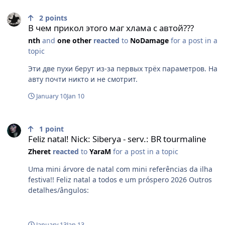
В чем прикол этого маг хлама с автой???
2
points
В чем прикол этого маг хлама с автой???
nth
and
one other
reacted
to
NoDamage
for a post in a
topic
Эти две пухи берут из-за первых трёх параметров. На
авту почти никто и не смотрит.
January 10
Jan 10
Feliz natal! Nick: Siberya - serv.: BR tourmaline
1
point
Feliz natal! Nick: Siberya - serv.: BR tourmaline
Zheret
reacted
to
YaraM
for a post in a topic
Uma mini árvore de natal com mini referências da ilha
festiva!! Feliz natal a todos e um próspero 2026 Outros
detalhes/ângulos:
January 13
Jan 13