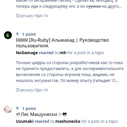
какой-то бескрайний пипец - Сделал кв, молодец, а
теперь иди к следующему нпс а он с̶у̶у̶к̶к̶а̶а̶ на другом
конце вселенной. Кто бы мог подумать, что когда-то в
January 10
Jan 10
жизни произнесу фразу - "О, Как я хочу бабуши"
Iililillil [Ru-Ruby] Альмахад | Руководство пользователя.
1
point
Iililillil [Ru-Ruby] Альмахад | Руководство
пользователя.
NoDamage
reacted
to
nth
for a post in a topic
Точные цифры со стороны разработчиков как-то пока
не принято предоставлять, а для экспериментального
вычисления со стороны игроков пока, видимо, не
нашлось энтузиастов. По моему опыту (гильдия 12
уровня с замком) - надо просто собирать в кап все
January 10
Jan 10
базовые статы - крит, пробив, точность, скорость.
Сейчас на 34 уровне даже без книг это все вполне
🌱Лес Машунески ✨🐸
реализуемо. Так точно не ошибетесь. Точно не знаю,
1
point
как работает заявленный у мобов "пве устой" и,
🌱Лес Машунески ✨🐸
кстати, существует ли он вообще, потому что до
Uzumaki
reacted
to
mashunecka
for a post in a topic
фикса аренный пет со срезом устоя работал на мобов.